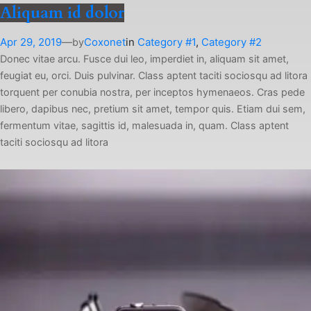
Aliquam id dolor
Apr 29, 2019
—
Coxonet
in
Category #1
, 
Category #2
by
Donec vitae arcu. Fusce dui leo, imperdiet in, aliquam sit amet,
feugiat eu, orci. Duis pulvinar. Class aptent taciti sociosqu ad litora
torquent per conubia nostra, per inceptos hymenaeos. Cras pede
libero, dapibus nec, pretium sit amet, tempor quis. Etiam dui sem,
fermentum vitae, sagittis id, malesuada in, quam. Class aptent
taciti sociosqu ad litora