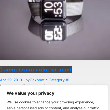
Lorem ipsum dolor sit amet
Apr 29, 2019
—
Coxonet
in
Category #1
by
Integer imperdiet lectus quis justo. In sem justo, commodo ut,
suscipit at, pharetra vitae, orci. Integer imperdiet lectus quis justo.
We value your privacy
Ut tempus purus at lorem. Maecenas fermentum, sem in pharetra
We use cookies to enhance your browsing experience,
pellentesque, velit turpis volutpat ante, in pharetra metus odio a
serve personalised ads or content, and analyse our traffic.
lectus. Phasellus faucibus molestie nisl. Curabitur vitae diam non