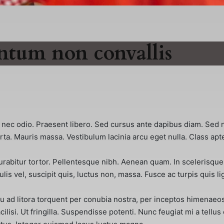
entum non convallis
r nec odio. Praesent libero. Sed cursus ante dapibus diam. Sed n
. Mauris massa. Vestibulum lacinia arcu eget nulla. Class apten
Curabitur tortor. Pellentesque nibh. Aenean quam. In scelerisque
culis vel, suscipit quis, luctus non, massa. Fusce ac turpis quis 
u ad litora torquent per conubia nostra, per inceptos himenaeos.
cilisi. Ut fringilla. Suspendisse potenti. Nunc feugiat mi a tel