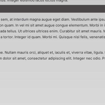
ctus. Integer euismod lacus luctus magna.
sem, at interdum magna augue eget diam. Vestibulum ante ipsum 
non quam. In vel mi sit amet augue congue elementum. Morbi in i
a tellus. Ut ultrices ultrices enim. Curabitur sit amet mauris. Mo
a tortor. Integer id quam. Morbi mi. Quisque nisl felis, venenatis
e. Nullam mauris orci, aliquet et, iaculis et, viverra vitae, ligul
 dolor sit amet, consectetur adipiscing elit. Integer nec odio. 