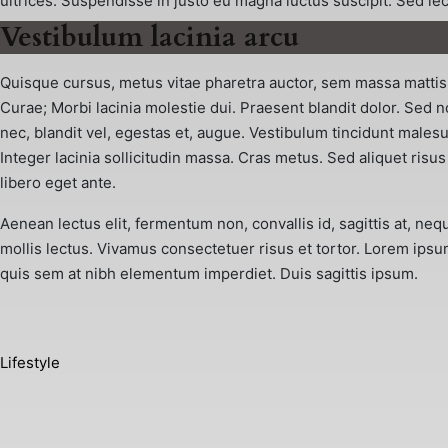
ultrices. Suspendisse in justo eu magna luctus suscipit. Sed le
Vestibulum lacinia arcu
Quisque cursus, metus vitae pharetra auctor, sem massa mattis 
Curae; Morbi lacinia molestie dui. Praesent blandit dolor. Sed 
nec, blandit vel, egestas et, augue. Vestibulum tincidunt malesuad
Integer lacinia sollicitudin massa. Cras metus. Sed aliquet risus 
libero eget ante.
Aenean lectus elit, fermentum non, convallis id, sagittis at, nequ
mollis lectus. Vivamus consectetuer risus et tortor. Lorem ipsum
quis sem at nibh elementum imperdiet. Duis sagittis ipsum.
Lifestyle