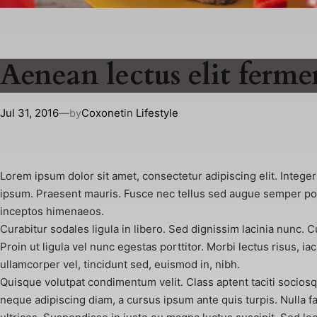
Aenean lectus elit ferm
Jul 31, 2016
—
Coxonet
in
Lifestyle
by
Lorem ipsum dolor sit amet, consectetur adipiscing elit. Intege
ipsum. Praesent mauris. Fusce nec tellus sed augue semper porta
inceptos himenaeos.
Curabitur sodales ligula in libero. Sed dignissim lacinia nunc. 
Proin ut ligula vel nunc egestas porttitor. Morbi lectus risus, ia
ullamcorper vel, tincidunt sed, euismod in, nibh.
Quisque volutpat condimentum velit. Class aptent taciti sociosq
neque adipiscing diam, a cursus ipsum ante quis turpis. Nulla fa