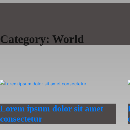
Skip
to
content
Category:
World
Lorem ipsum dolor sit amet
consectetur