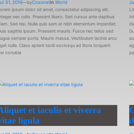
ul 31, 2016
—
Coxonet
in
World
Ju
by
orem ipsum dolor sit amet, consectetur adipiscing elit.
Lo
nteger nec odio. Praesent libero. Sed cursus ante dapibus
In
iam. Sed nisi. Nulla quis sem at nibh elementum imperdiet.
di
uis sagittis ipsum. Praesent mauris. Fusce nec tellus sed
Du
ugue semper porta. Mauris massa. Vestibulum lacinia arcu
au
get nulla. Class aptent taciti sociosqu ad litora torquent
eg
er conubia
pe
Aliquet et iaculis et viverra
C
vitae ligula
d