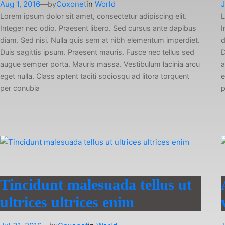
Aug 1, 2016
—
Coxonet
in
World
J
by
Lorem ipsum dolor sit amet, consectetur adipiscing elit.
L
Integer nec odio. Praesent libero. Sed cursus ante dapibus
I
diam. Sed nisi. Nulla quis sem at nibh elementum imperdiet.
d
Duis sagittis ipsum. Praesent mauris. Fusce nec tellus sed
D
augue semper porta. Mauris massa. Vestibulum lacinia arcu
a
eget nulla. Class aptent taciti sociosqu ad litora torquent
e
per conubia
p
Tincidunt malesuada tellus ut
ultrices ultrices enim