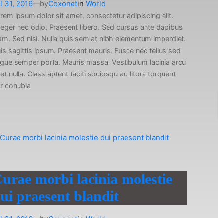
l 31, 2016
—
Coxonet
in
World
by
rem ipsum dolor sit amet, consectetur adipiscing elit.
teger nec odio. Praesent libero. Sed cursus ante dapibus
am. Sed nisi. Nulla quis sem at nibh elementum imperdiet.
is sagittis ipsum. Praesent mauris. Fusce nec tellus sed
gue semper porta. Mauris massa. Vestibulum lacinia arcu
et nulla. Class aptent taciti sociosqu ad litora torquent
r conubia
urae morbi lacinia molestie
ui praesent blandit