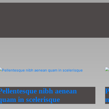
Pellentesque nibh aenean
P
quam in scelerisque
m